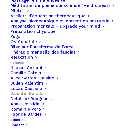
Massage femme enceinte
Méditation de pleine conscience (Mindfulness)
Kinésithérapeute du sport impliqué dans la
Pilates
Ateliers d’éducation thérapeutique
prise en charge du sportif de haut niveau,
Analyse biomécanique et correction posturale
Préparation mentale – upgrade your mind
avec une expertise spécifique en rugby,
Préparation physique
réathlétisation et biomécanique du
Yoga
Ostéopathie
mouvement.
Bilan sur Plateforme de Force
Thérapie manuelle des fascias
Relaxation
L’équipe
Certifications & expertises :
Nicolas Anziani
Camille Catala
Alice Serres Cousine
Kinésithérapeute de l’
USAP Rugby
Julien Valentim
Lucas Castano
Valentin Baralla
Réathlétisation du genou
– Méthode
K-Start
Delphine Rougeon
Ana-Kim Vidal
DIU Biomécanique de l’appareil locomoteur
Romain Rivero
Fabrice Bardes
(Université Paul Sabatier – Toulouse III)
Adhérent
Contact
DIU Pathologies du Rugby