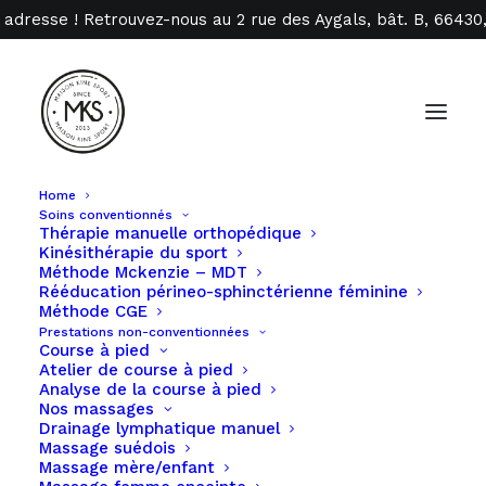
 adresse ! Retrouvez-nous au 2 rue des Aygals, bât. B, 6643
Home
Soins conventionnés
Thérapie manuelle orthopédique
Kinésithérapie du sport
Valentin Baralla
Méthode Mckenzie – MDT
Rééducation périneo-sphinctérienne féminine
Méthode CGE
Prestations non-conventionnées
Course à pied
Masseur Kinésithérapeute D.E.
Atelier de course à pied
Analyse de la course à pied
Nos massages
Drainage lymphatique manuel
Parcours & spécialisations
Massage suédois
Massage mère/enfant