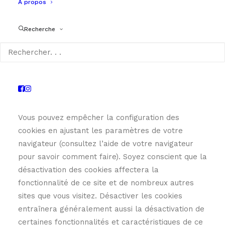
A propos
cookies sans désactiver complètement la
fonctionnalité et les caractéristiques qu’ils ajoutent
Recherche
à ce site. Il est recommandé de laisser tous les
cookies activés si vous n’êtes pas sûr de les
nécessiter ou non au cas où ils seraient utilisés
pour fournir un service que vous utilisez.
Désactivation des cookies
Vous pouvez empêcher la configuration des
cookies en ajustant les paramètres de votre
navigateur (consultez l’aide de votre navigateur
pour savoir comment faire). Soyez conscient que la
désactivation des cookies affectera la
fonctionnalité de ce site et de nombreux autres
sites que vous visitez. Désactiver les cookies
entraînera généralement aussi la désactivation de
certaines fonctionnalités et caractéristiques de ce