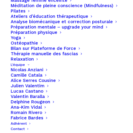
Massage femme enceinte
Comme c’est la pratique courante avec presque
Méditation de pleine conscience (Mindfulness)
Pilates
tous les sites professionnels, ce site utilise des
Ateliers d’éducation thérapeutique
cookies, qui sont de petits fichiers téléchargés sur
Analyse biomécanique et correction posturale
votre ordinateur, pour améliorer votre expérience.
Préparation mentale – upgrade your mind
Préparation physique
Cette page décrit quelles informations ils
Yoga
recueillent, comment nous les utilisons et pourquoi
Ostéopathie
Bilan sur Plateforme de Force
nous avons parfois besoin de stocker ces cookies.
Thérapie manuelle des fascias
Nous partagerons également comment vous
Relaxation
L’équipe
pouvez empêcher le stockage de ces cookies,
Nicolas Anziani
cependant cela peut dégrader ou « casser »
Camille Catala
Alice Serres Cousine
certains éléments de la fonctionnalité du site.
Julien Valentim
Lucas Castano
Comment nous utilisons les cookies
Valentin Baralla
Delphine Rougeon
Nous utilisons des cookies pour une variété de
Ana-Kim Vidal
Romain Rivero
raisons détaillées ci-dessous. Malheureusement,
Fabrice Bardes
dans la plupart des cas, il n’existe pas d’options
Adhérent
Contact
standard dans l’industrie pour désactiver les