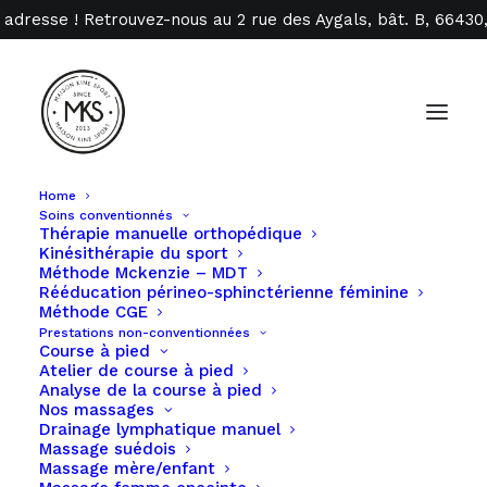
 adresse ! Retrouvez-nous au 2 rue des Aygals, bât. B, 6643
Home
Soins conventionnés
Politique des Cookies
Thérapie manuelle orthopédique
Kinésithérapie du sport
Méthode Mckenzie – MDT
pour Kine Sport 66
Rééducation périneo-sphinctérienne féminine
Méthode CGE
Prestations non-conventionnées
Ceci est la politique des cookies pour Kine Sport
Course à pied
Atelier de course à pied
66, accessible depuis
Analyse de la course à pied
maisonkinesport66@gmail.com
Nos massages
Drainage lymphatique manuel
Massage suédois
Quels sont les cookies
Massage mère/enfant