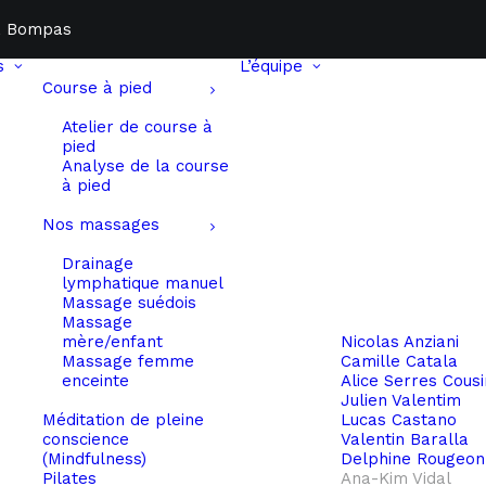
0, Bompas
s
L’équipe
Course à pied
Atelier de course à
pied
Analyse de la course
à pied
Nos massages
Drainage
lymphatique manuel
Massage suédois
Massage
mère/enfant
Nicolas Anziani
Massage femme
Camille Catala
enceinte
Alice Serres Cous
Julien Valentim
Méditation de pleine
Lucas Castano
conscience
Valentin Baralla
(Mindfulness)
Delphine Rougeon
Pilates
Ana-Kim Vidal