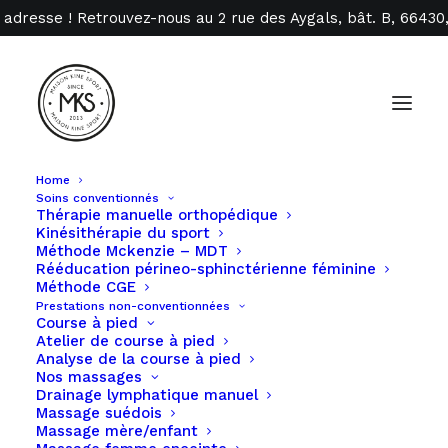
 adresse ! Retrouvez-nous au 2 rue des Aygals, bât. B, 6643
Home
Soins conventionnés
Thérapie manuelle orthopédique
Kinésithérapie du sport
Julien Valentim
Méthode Mckenzie – MDT
Rééducation périneo-sphinctérienne féminine
Méthode CGE
Prestations non-conventionnées
Course à pied
Masseur Kinésithérapeute D.E.
Atelier de course à pied
Analyse de la course à pied
Nos massages
Drainage lymphatique manuel
Parcours & spécialisations
Massage suédois
Massage mère/enfant