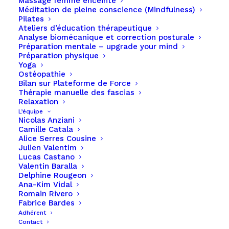
Massage femme enceinte
Méditation de pleine conscience (Mindfulness)
Pilates
Ateliers d’éducation thérapeutique
Analyse biomécanique et correction posturale
Préparation mentale – upgrade your mind
Préparation physique
Yoga
Ostéopathie
Bilan sur Plateforme de Force
Thérapie manuelle des fascias
Relaxation
L’équipe
Nicolas Anziani
Soins conventionnés
Camille Catala
Alice Serres Cousine
Julien Valentim
Page principale
Lucas Castano
Valentin Baralla
Delphine Rougeon
Ana-Kim Vidal
Romain Rivero
Fabrice Bardes
Adhérent
Contact