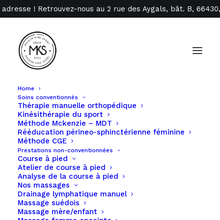
 adresse ! Retrouvez-nous au 2 rue des Aygals, bât. B, 6643
Home
Soins conventionnés
Thérapie manuelle orthopédique
Kinésithérapie du sport
Méthode Mckenzie – MDT
Rééducation périneo-sphinctérienne féminine
Méthode CGE
Prestations non-conventionnées
Course à pied
Atelier de course à pied
Page principale
Analyse de la course à pied
Nos massages
Drainage lymphatique manuel
Massage suédois
Massage mère/enfant